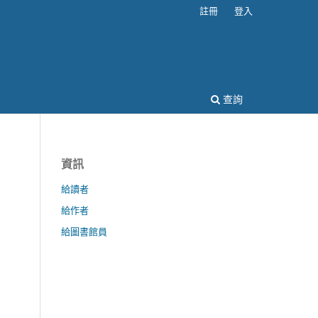
註冊
登入
查詢
資訊
給讀者
給作者
給圖書館員