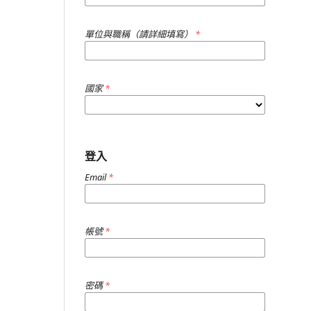
單位與職稱（請詳細填寫）
*
國家
*
登入
Email
*
帳號
*
密碼
*